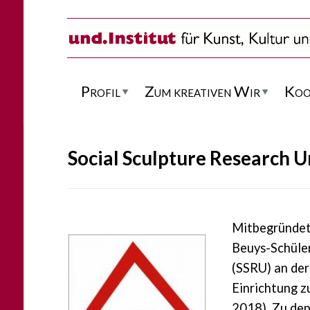
Direkt zum Inhalt
Profil
Zum kreativen Wir
Koo
Social Sculpture Research U
Mitbegründet 
Beuys-Schüler
(SSRU) an der
Einrichtung z
2018). Zu den