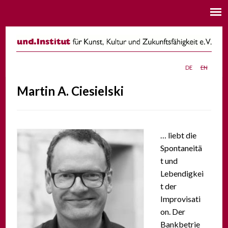
de
en
Martin A. Ciesielski
… liebt die
Spontaneitä
t und
Lebendigkei
t der
Improvisati
on. Der
Bankbetrie